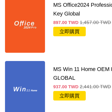
MS Office2024 Professi
Key Global
1,457.00
TWD
897.00
TWD
立即購買
MS Win 11 Home OEM
GLOBAL
2,441.00
TWD
937.00
TWD
立即購買