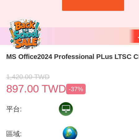
MS Office2024 Professional PLus LTSC 
1,420.00
TWD
897.00
TWD
-37%
平台:
區域: